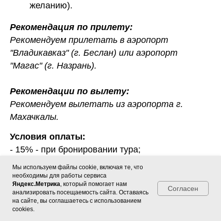
желанию).
Рекомендация по прилету:
Рекомендуем прилетать в аэропорт
"Владикавказ" (г. Беслан) или аэропорт
"Магас" (г. Назрань).
Рекомендации по вылету:
Рекомендуем вылетать из аэропорта г.
Махачкалы.
Условия оплаты:
- 15% - при бронировании тура;
- 50 % - за 14 дней до начала тура;
Мы используем файлы cookie, включая те, что
- 100% - за 7 дней до начала тура.
необходимы для работы сервиса
Яндекс.Метрика
, который помогает нам
Согласен
анализировать посещаемость сайта. Оставаясь
Условия аннуляции тура:
на сайте, вы соглашаетесь с использованием
cookies.
- Отмена более чем за 14 дней до заезда -