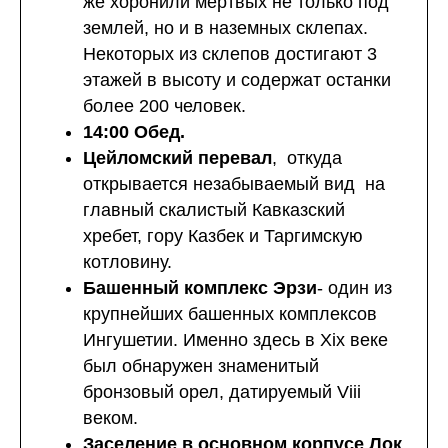
же хоронили мертвых не только под
землей, но и в наземных склепах.
Некоторых из склепов достигают 3
этажей в высоту и содержат останки
более 200 человек.
14:00 Обед.
Цейломский перевал
, откуда
открывается незабываемый вид на
главный скалистый Кавказский
хребет, гору Казбек и Таргимскую
котловину.
Башенный комплекс Эрзи
- один из
крупнейших башенных комплексов
Ингушетии. Именно здесь в Xix веке
был обнаружен знаменитый
бронзовый орел, датируемый Viii
веком.
Заселение в основном корпусе Лок