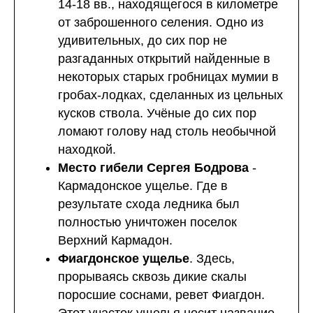
14-18 вв., находящегося в километре
от заброшенного селения. Одно из
удивительных, до сих пор не
разгаданных открытий найденные в
некоторых старых гробницах мумии в
гробах-лодках, сделанных из цельных
кусков ствола. Учёные до сих пор
ломают голову над столь необычной
находкой.
Место гибели Сергея Бодрова
-
Кармадонское ущелье. Где в
результате схода ледника был
полностью уничтожен поселок
Верхний Кармадон.
Фиагдонское ущелье
. Здесь,
прорываясь сквозь дикие скалы
поросшие соснами, ревет Фиагдон.