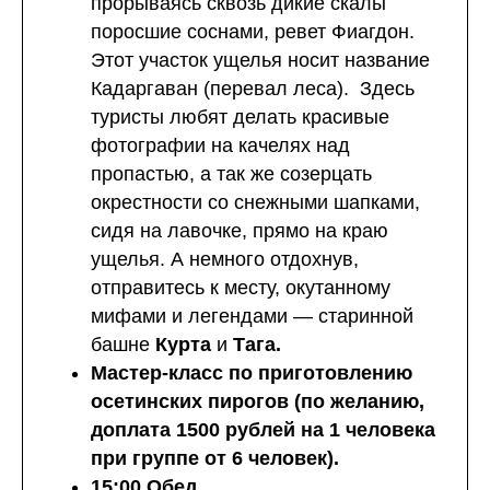
прорываясь сквозь дикие скалы
поросшие соснами, ревет Фиагдон.
Этот участок ущелья носит название
Кадаргаван (перевал леса). Здесь
туристы любят делать красивые
фотографии на качелях над
пропастью, а так же созерцать
окрестности со снежными шапками,
сидя на лавочке, прямо на краю
ущелья. А немного отдохнув,
отправитесь к месту, окутанному
мифами и легендами — старинной
башне
Курта
и
Тага.
Мастер-класс по приготовлению
осетинских пирогов (по желанию,
доплата 1500 рублей на 1 человека
при группе от 6 человек).
15:00 Обед.