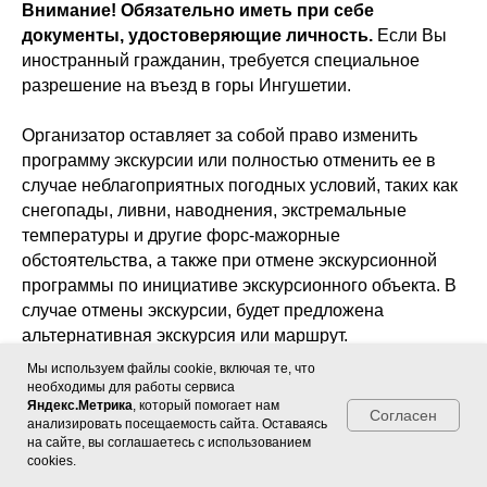
Внимание! Обязательно иметь при себе
документы, удостоверяющие личность.
Если Вы
иностранный гражданин, требуется специальное
разрешение на въезд в горы Ингушетии.
Организатор оставляет за собой право изменить
программу экскурсии или полностью отменить ее в
случае неблагоприятных погодных условий, таких как
снегопады, ливни, наводнения, экстремальные
температуры и другие форс-мажорные
обстоятельства, а также при отмене экскурсионной
программы по инициативе экскурсионного объекта. В
случае отмены экскурсии, будет предложена
альтернативная экскурсия или маршрут.
Мы используем файлы cookie, включая те, что
Стоимость поездки указана за человека при
необходимы для работы сервиса
Яндекс.Метрика
, который помогает нам
размещении в двухместном номере с другим
Согласен
анализировать посещаемость сайта. Оставаясь
участником/участницей тура. Для проживания
на сайте, вы соглашаетесь с использованием
объединяем одиночных участников и участниц
cookies.
(одиночных мужчин только с мужчинами, женщин с