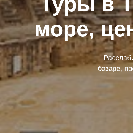
Туры в Т
море, це
Расслаби
базаре, п