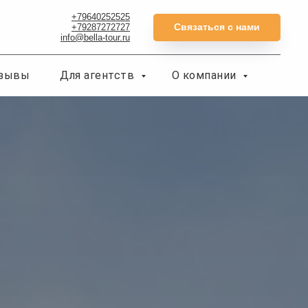
+79640252525
Связаться с нами
+79287272727
info@bella-tour.ru
зывы
Для агентств
О компании