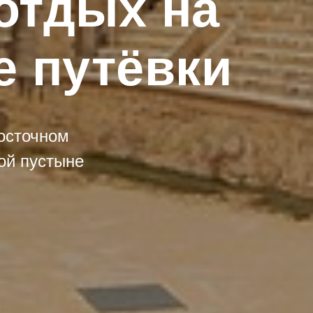
 отдых на
е путёвки
восточном
ой пустыне